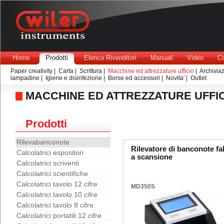
Home
Prodotti
Elenco Rivenditori
Manuali
Video
Co
Paper creativity
|
Carta
|
Scrittura
|
Macchine ed attrezzature ufficio
|
Archivia
lampadine
|
Igiene e disinfezione
|
Borse ed accessori
|
Novita'
|
Outlet
MACCHINE ED ATTREZZATURE UFFI
Prodotti
Rilevabanconote
Rilevatore di banconote fa
Calcolatrici espositori
a scansione
Calcolatrici scriventi
Calcolatrici scientifiche
Calcolatrici tavolo 12 cifre
MD350S
Calcolatrici tavolo 10 cifre
Calcolatrici tavolo 8 cifre
Calcolatrici portatili 12 cifre