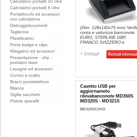
Calcolatrici portatili 10 cifre
Calcolatrici portatili 8 cifre
Portablocchi ed accessori
con calcolatrice
Distruggidocumenti
(Dim. 128x140x75 mm) Verifi
Taglierine
conta e valorizza banconote
EURO, STERLINE GBP,
Plastificatrici
FRANCO SVIZZERO e
Porta badge e clips
CORONA SVEDESE. 100%
Rilegatrici ed accessori
testato dalla BANCA CENTR
+ Dettagli
EUROPEA. Inserimento delle
Presentazione - ohp -
banconote in qualsiasi verso,
puntatori laser
direzione e posizione. Verifica
Lavagne ed accessori
UV - MG - MT - IR -
Cornici a scatto
DIMENSIONALE Velocità di
scansione < 0,5 sec/bancono
Bracci portatelefono
Display 70x40mm
Cavetto USB per
Bilance
retroilluminato con funzione
aggiornameto
Sigilla sacchetti
AUTO-POWER OFF dopo 30
rilevabanconote MD350S
Pistola sparafili
sec di inattività. Allarme visiv
MD320S - MD321S
sonoro. Fornisce il report del
MD320SCAVO
banconote per taglio e valore
Software aggiornabile media
porta USB. Batteria ricaricabi
per l’utilizzo senza corrente
(optional). Alimentazione: 22
AC.