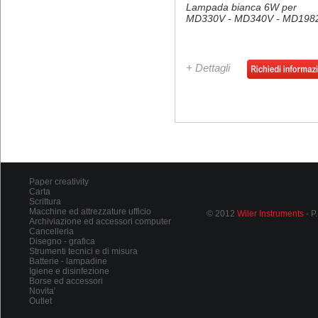
Lampada bianca 6W per
MD330V - MD340V - MD198
+ Dettagli
Paper creativity
Carta
Scrittura
Macchine ed attrezzature ufficio
© 2012
Wiler Instruments
- P
Archiviazione ed accessori computer
Cancelleria
Disegno - grafica
Strumenti tecnici e di misura
Batterie - lampadine
Igiene e disinfezione
Borse ed accessori
Novita'
Outlet