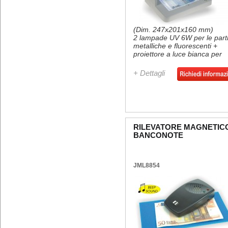
(Dim. 247x201x160 mm)
2 lampade UV 6W per le part
metalliche e fluorescenti +
proiettore a luce bianca per
controllare la filigrana con n
da 6W con accensione
+ Dettagli
separata. Testina magnetica.
Lenti d'ingrandimento 3x 10x
per la visualizzazione dei
dettagli. Alimentazione: 220V
AC.
RILEVATORE MAGNETIC
BANCONOTE
JML8854