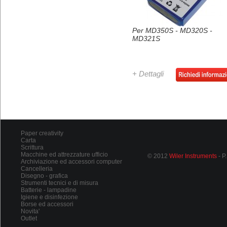
Per MD350S - MD320S -
MD321S
+ Dettagli
Paper creativity
Carta
Scrittura
Macchine ed attrezzature ufficio
© 2012
Wiler Instruments
- P
Archiviazione ed accessori computer
Cancelleria
Disegno - grafica
Strumenti tecnici e di misura
Batterie - lampadine
Igiene e disinfezione
Borse ed accessori
Novita'
Outlet