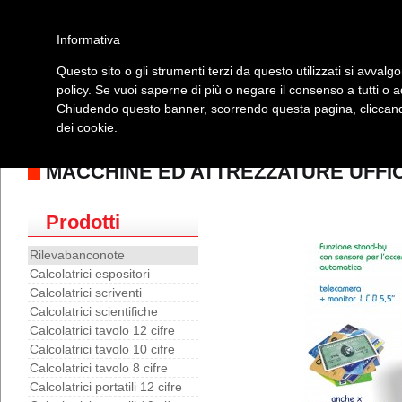
Informativa
Questo sito o gli strumenti terzi da questo utilizzati si avvalgo
policy. Se vuoi saperne di più o negare il consenso a tutti o 
Home
Prodotti
Elenco Rivenditori
Manuali
Video
Co
Chiudendo questo banner, scorrendo questa pagina, cliccando
dei cookie.
Paper creativity
|
Carta
|
Scrittura
|
Macchine ed attrezzature ufficio
|
Archivia
lampadine
|
Igiene e disinfezione
|
Borse ed accessori
|
Novita'
|
Outlet
MACCHINE ED ATTREZZATURE UFFI
Prodotti
Rilevabanconote
Calcolatrici espositori
Calcolatrici scriventi
Calcolatrici scientifiche
Calcolatrici tavolo 12 cifre
Calcolatrici tavolo 10 cifre
Calcolatrici tavolo 8 cifre
Calcolatrici portatili 12 cifre