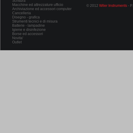
Scrittura
Macchine ed attrezzature ufficio
© 2012
Wiler Instruments
- P
Archiviazione ed accessori computer
Cancelleria
Disegno - grafica
Strumenti tecnici e di misura
Batterie - lampadine
Igiene e disinfezione
Borse ed accessori
Novita'
Outlet