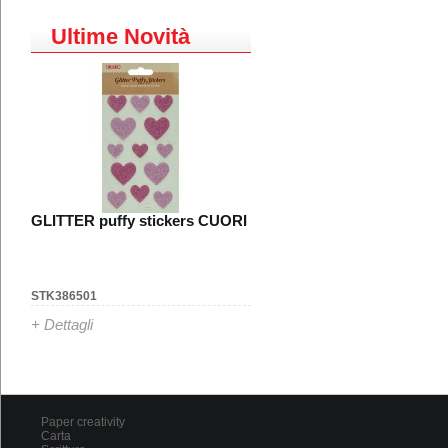
Ultime Novità
GLITTER puffy stickers CUORI
STK386501
+ Dettagli
Paper creativity
Carta