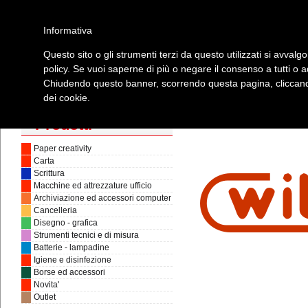
Informativa
Questo sito o gli strumenti terzi da questo utilizzati si avvalgo
policy. Se vuoi saperne di più o negare il consenso a tutti o 
Home
Prodotti
Elenco Rivenditori
Manuali
Video
Con
Chiudendo questo banner, scorrendo questa pagina, cliccando
dei cookie.
Contatti
Prodotti
Paper creativity
Carta
Scrittura
Macchine ed attrezzature ufficio
Archiviazione ed accessori computer
Cancelleria
Disegno - grafica
Strumenti tecnici e di misura
Batterie - lampadine
Igiene e disinfezione
Borse ed accessori
Novita'
Outlet