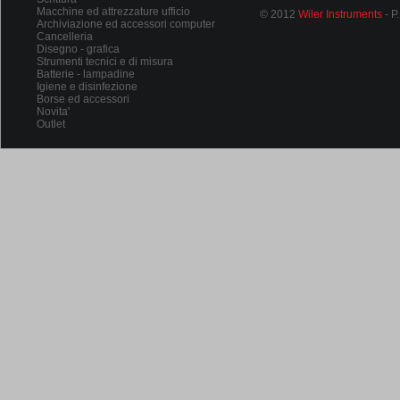
Macchine ed attrezzature ufficio
© 2012
Wiler Instruments
- P
Archiviazione ed accessori computer
Cancelleria
Disegno - grafica
Strumenti tecnici e di misura
Batterie - lampadine
Igiene e disinfezione
Borse ed accessori
Novita'
Outlet