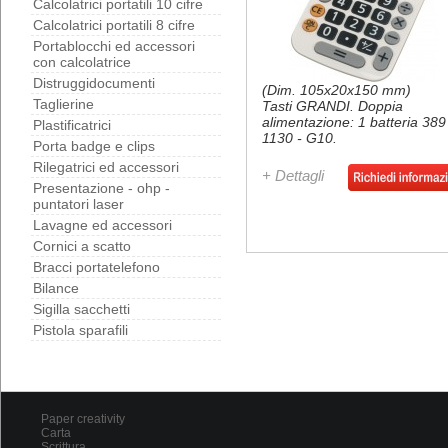
Calcolatrici portatili 10 cifre
Calcolatrici portatili 8 cifre
Portablocchi ed accessori
con calcolatrice
Distruggidocumenti
(Dim. 105x20x150 mm)
Taglierine
Tasti GRANDI. Doppia
alimentazione: 1 batteria 389
Plastificatrici
1130 - G10.
Porta badge e clips
Rilegatrici ed accessori
+ Dettagli
Presentazione - ohp -
puntatori laser
Lavagne ed accessori
Cornici a scatto
Bracci portatelefono
Bilance
Sigilla sacchetti
Pistola sparafili
Paper creativity
Carta
Scrittura