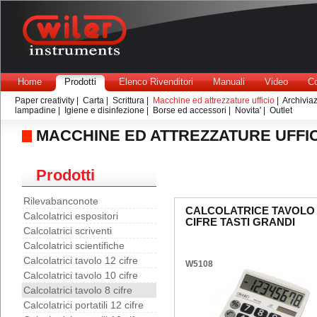
Home
Prodotti
Elenco Rivenditori
Manuali
Video
Co
Paper creativity
|
Carta
|
Scrittura
|
Macchine ed attrezzature ufficio
|
Archivia
lampadine
|
Igiene e disinfezione
|
Borse ed accessori
|
Novita'
|
Outlet
MACCHINE ED ATTREZZATURE UFFI
Prodotti
Rilevabanconote
CALCOLATRICE TAVOLO 
Calcolatrici espositori
CIFRE TASTI GRANDI
Calcolatrici scriventi
Calcolatrici scientifiche
Calcolatrici tavolo 12 cifre
W5108
Calcolatrici tavolo 10 cifre
Calcolatrici tavolo 8 cifre
Calcolatrici portatili 12 cifre