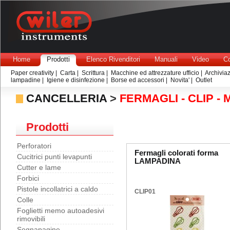
Home
Prodotti
Elenco Rivenditori
Manuali
Video
Co
Paper creativity
|
Carta
|
Scrittura
|
Macchine ed attrezzature ufficio
|
Archivia
lampadine
|
Igiene e disinfezione
|
Borse ed accessori
|
Novita'
|
Outlet
CANCELLERIA
>
FERMAGLI - CLIP -
Prodotti
Perforatori
Fermagli colorati forma
Cucitrici punti levapunti
LAMPADINA
Cutter e lame
Forbici
Pistole incollatrici a caldo
CLIP01
Colle
Foglietti memo autoadesivi
rimovibili
Segnapagine