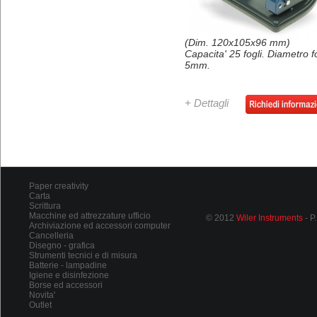
(Dim. 120x105x96 mm)
Capacita' 25 fogli. Diametro f
5mm.
+ Dettagli
Paper creativity
Carta
Scrittura
Macchine ed attrezzature ufficio
© 2012
Wiler Instruments
- P
Archiviazione ed accessori computer
Cancelleria
Disegno - grafica
Strumenti tecnici e di misura
Batterie - lampadine
Igiene e disinfezione
Borse ed accessori
Novita'
Outlet