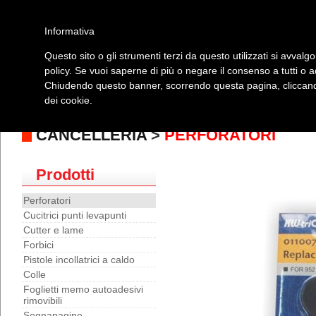
Informativa
Questo sito o gli strumenti terzi da questo utilizzati si avvalgo
policy. Se vuoi saperne di più o negare il consenso a tutti o 
Home
Prodotti
Elenco Rivenditori
Manuali
Video
Co
Chiudendo questo banner, scorrendo questa pagina, cliccando
dei cookie.
Paper creativity
|
Carta
|
Scrittura
|
Macchine ed attrezzature ufficio
|
Archivia
lampadine
|
Igiene e disinfezione
|
Borse ed accessori
|
Novita'
|
Outlet
CANCELLERIA
>
PERFORATORI
Prodotti
Perforatori
Cucitrici punti levapunti
Cutter e lame
Forbici
Pistole incollatrici a caldo
Colle
Foglietti memo autoadesivi
rimovibili
Segnapagine