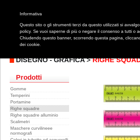
Informativa
Questo sito o gli strumenti terzi da questo utilizzati si avvalgo
policy. Se vuoi saperne di più o negare il consenso a tutti o 
Home
Prodotti
Elenco Rivenditori
Manuali
Video
Co
Chiudendo questo banner, scorrendo questa pagina, cliccando
dei cookie.
Paper creativity
|
Carta
|
Scrittura
|
Macchine ed attrezzature ufficio
|
Archivia
lampadine
|
Igiene e disinfezione
|
Borse ed accessori
|
Novita'
|
Outlet
DISEGNO - GRAFICA
>
RIGHE SQUA
Prodotti
Gomme
Temperini
Portamine
Righe squadre
Righe squadre alluminio
Scalimetri
Maschere curvilineee
normografi
Colori in tubetto ed acquerelli